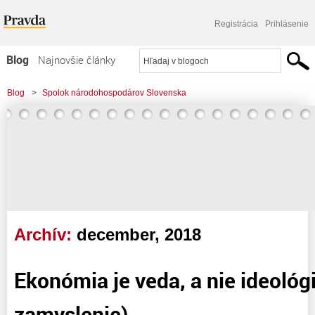
Registrácia
Prihlásenie
Blog
Najnovšie články
Najčítanejšie články
Blog
>
Spolok národohospodárov Slovenska
Najkomentovanejšie články
Zoznam blogov
Komerčné blogy
Archív:
december, 2018
Ekonómia je veda, a nie ideológia
zamyslenie)