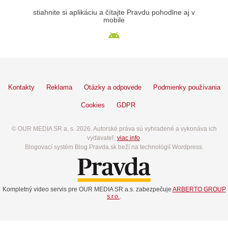
stiahnite si aplikáciu a čítajte Pravdu pohodlne aj v
mobile
Kontakty
Reklama
Otázky a odpovede
Podmienky používania
Cookies
GDPR
© OUR MEDIA SR a. s. 2026. Autorské práva sú vyhradené a vykonáva ich
vydavateľ,
viac info
.
Blogovací systém Blog.Pravda.sk beží na technológií Wordpress.
Kompletný video servis pre OUR MEDIA SR a.s. zabezpečuje
ARBERTO GROUP
s.r.o.
.