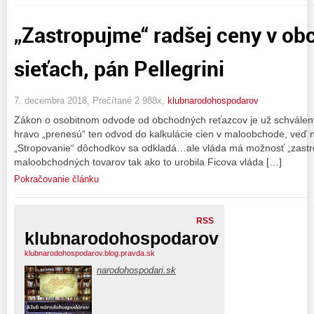
„Zastropujme“ radšej ceny v o
sieťach, pán Pellegrini
7. decembra 2018, Prečítané 2 988x,
klubnarodohospodarov
Zákon o osobitnom odvode od obchodných reťazcov je už schválený. 
hravo „prenesú“ ten odvod do kalkulácie cien v maloobchode, veď ne
„Stropovanie“ dôchodkov sa odkladá…ale vláda má možnosť „zastr
maloobchodných tovarov tak ako to urobila Ficova vláda […]
Pokračovanie článku
RSS
klubnarodohospodarov
klubnarodohospodarov.blog.pravda.sk
narodohospodari.sk