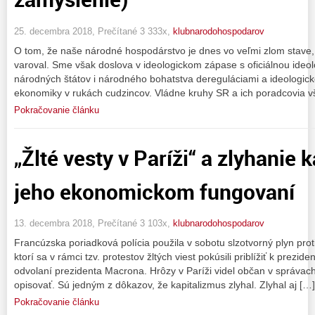
25. decembra 2018, Prečítané 3 333x,
klubnarodohospodarov
O tom, že naše národné hospodárstvo je dnes vo veľmi zlom stave
varoval. Sme však doslova v ideologickom zápase s oficiálnou ideo
národných štátov i národného bohatstva dereguláciami a ideologick
ekonomiky v rukách cudzincov. Vládne kruhy SR a ich poradcovia v
Pokračovanie článku
„Žlté vesty v Paríži“ a zlyhanie 
jeho ekonomickom fungovaní
13. decembra 2018, Prečítané 3 103x,
klubnarodohospodarov
Francúzska poriadková polícia použila v sobotu slzotvorný plyn prot
ktorí sa v rámci tzv. protestov žltých viest pokúsili priblížiť k prezi
odvolaní prezidenta Macrona. Hrôzy v Paríži videl občan v správach
opisovať. Sú jedným z dôkazov, že kapitalizmus zlyhal. Zlyhal aj […]
Pokračovanie článku