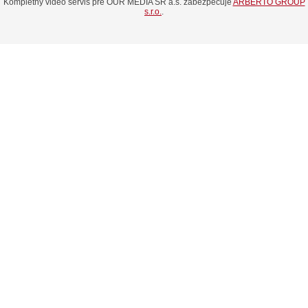
Kompletný video servis pre OUR MEDIA SR a.s. zabezpečuje
ARBERTO GROUP
s.r.o.
.