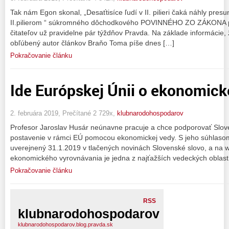
Tak nám Egon skonal, „Desaťtisíce ľudí v II. pilieri čaká náhly pre
II.pilierom “ súkromného dôchodkového POVINNÉHO ZO ZÁKONA po
čitateľov už pravidelne pár týždňov Pravda. Na základe informácie
obľúbený autor článkov Braňo Toma píše dnes […]
Pokračovanie článku
Ide Európskej Únii o ekonomick
2. februára 2019, Prečítané 2 729x,
klubnarodohospodarov
Profesor Jaroslav Husár neúnavne pracuje a chce podporovať Slo
postavenie v rámci EÚ pomocou ekonomickej vedy. S jeho súhlas
uverejnený 31.1.2019 v tlačených novinách Slovenské slovo, a na 
ekonomického vyrovnávania je jedna z najťažších vedeckých oblas
Pokračovanie článku
RSS
klubnarodohospodarov
klubnarodohospodarov.blog.pravda.sk