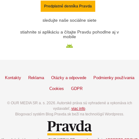
Predplatné denníka Pravda
sledujte naše sociálne siete
stiahnite si aplikáciu a čítajte Pravdu pohodlne aj v
mobile
Kontakty
Reklama
Otázky a odpovede
Podmienky používania
Cookies
GDPR
© OUR MEDIA SR a. s. 2026. Autorské práva sú vyhradené a vykonáva ich
vydavateľ,
viac info
.
Blogovací systém Blog.Pravda.sk beží na technológií Wordpress.