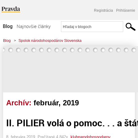
Registrácia
Prihlásenie
Blog
Najnovšie články
Najčítanejšie články
Blog
>
Spolok národohospodárov Slovenska
Najkomentovanejšie články
Zoznam blogov
Komerčné blogy
Archív:
február, 2019
II. PILIER volá o pomoc. . . a št
8. februára 2019, Prečítané 4 842x,
klubnarodohospodarov