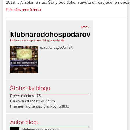
2019… A nielen u nás. Štáty pod tlakom života ohrozujúceho nebe
Pokračovanie článku
RSS
klubnarodohospodarov
klubnarodohospodarov.blog.pravda.sk
narodohospodari.sk
Štatistiky blogu
Počet článkov: 75
Celková čítanosť: 403754x
Priemerná čítanosť článkov: 5383x
Autor blogu
klubnarodohospodarov