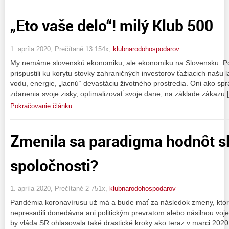
„Eto vaše delo“! milý Klub 500
1. apríla 2020, Prečítané 13 154x,
klubnarodohospodarov
My nemáme slovenskú ekonomiku, ale ekonomiku na Slovensku. Po
prispustili ku korytu stovky zahraničných investorov ťažiacich našu l
vodu, energie, „lacnú“ devastáciu životného prostredia. Oni ako spr
zdanenia svoje zisky, optimalizovať svoje dane, na základe zákazu 
Pokračovanie článku
Zmenila sa paradigma hodnôt s
spoločnosti?
1. apríla 2020, Prečítané 2 751x,
klubnarodohospodarov
Pandémia koronavírusu už má a bude mať za následok zmeny, ktoré
nepresadili donedávna ani politickým prevratom alebo násilnou voje
by vláda SR ohlasovala také drastické kroky ako teraz v marci 202