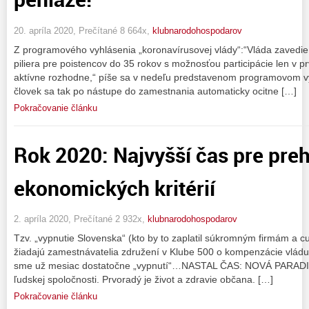
20. apríla 2020, Prečítané 8 664x,
klubnarodohospodarov
Z programového vyhlásenia „koronavírusovej vlády“:“Vláda zavedi
piliera pre poistencov do 35 rokov s možnosťou participácie len v pr
aktívne rozhodne,“ píše sa v nedeľu predstavenom programovom v
človek sa tak po nástupe do zamestnania automaticky ocitne […]
Pokračovanie článku
Rok 2020: Najvyšší čas pre pre
ekonomických kritérií
2. apríla 2020, Prečítané 2 932x,
klubnarodohospodarov
Tzv. „vypnutie Slovenska“ (kto by to zaplatil súkromným firmám a c
žiadajú zamestnávatelia združení v Klube 500 o kompenzácie vládu
sme už mesiac dostatočne „vypnutí“…NASTAL ČAS: NOVÁ PARADIG
ľudskej spoločnosti. Prvoradý je život a zdravie občana. […]
Pokračovanie článku