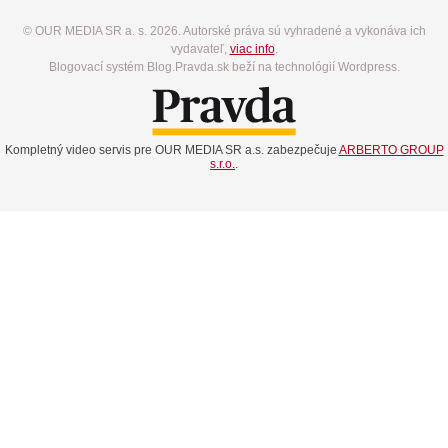
© OUR MEDIA SR a. s. 2026. Autorské práva sú vyhradené a vykonáva ich
vydavateľ,
viac info
.
Blogovací systém Blog.Pravda.sk beží na technológií Wordpress.
Kompletný video servis pre OUR MEDIA SR a.s. zabezpečuje
ARBERTO GROUP
s.r.o.
.