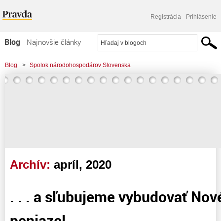
Registrácia
Prihlásenie
Blog
Najnovšie články
Najčítanejšie články
Blog
>
Spolok národohospodárov Slovenska
Najkomentovanejšie články
Zoznam blogov
Komerčné blogy
Archív:
apríl, 2020
. . . a sľubujeme vybudovať Nov
peniaze!