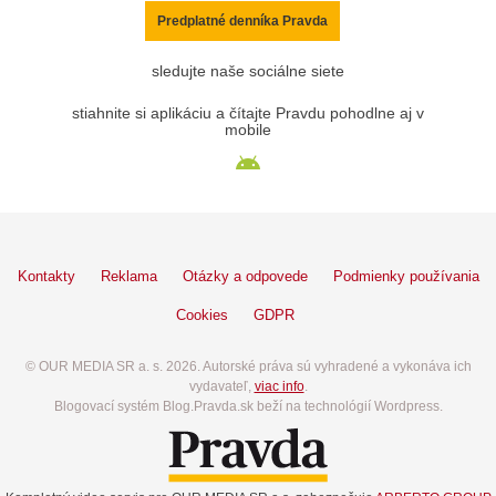
Predplatné denníka Pravda
sledujte naše sociálne siete
stiahnite si aplikáciu a čítajte Pravdu pohodlne aj v
mobile
Kontakty
Reklama
Otázky a odpovede
Podmienky používania
Cookies
GDPR
© OUR MEDIA SR a. s. 2026. Autorské práva sú vyhradené a vykonáva ich
vydavateľ,
viac info
.
Blogovací systém Blog.Pravda.sk beží na technológií Wordpress.