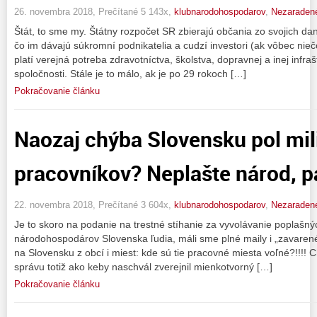
26. novembra 2018, Prečítané 5 143x,
klubnarodohospodarov
,
Nezaraden
Štát, to sme my. Štátny rozpočet SR zbierajú občania zo svojich dan
čo im dávajú súkromní podnikatelia a cudzí investori (ak vôbec nieč
platí verejná potreba zdravotníctva, školstva, dopravnej a inej infra
spoločnosti. Stále je to málo, ak je po 29 rokoch […]
Pokračovanie článku
Naozaj chýba Slovensku pol mil
pracovníkov? Neplašte národ, pán
22. novembra 2018, Prečítané 3 604x,
klubnarodohospodarov
,
Nezaraden
Je to skoro na podanie na trestné stíhanie za vyvolávanie poplašný
národohospodárov Slovenska ľudia, máli sme plné maily i „zavarené“
na Slovensku z obcí i miest: kde sú tie pracovné miesta voľné?!!!!
správu totiž ako keby naschvál zverejnil mienkotvorný […]
Pokračovanie článku