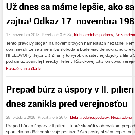
Už dnes sa máme lepšie, ako s
zajtra! Odkaz 17. novembra 19
17. novembra 2018, Prečítané 3 698x,
klubnarodohospodarov
,
Nezaraden
Tento pravdivý slogan na novembrových námestiach nezaznel.Nemoh
domnievali, že sa zmení iba sloboda a bude viac demokracie. O ek
NI SLOVO! (…fejtón…) Známy to výrok družstevnej dojičky z filmu 
podaní už zosnulej herečky Heleny Růžičkovej totiž lomcoval verej
Pokračovanie článku
Prepad búrz a úspory v II. pilier
dnes zanikla pred verejnosťou
25. októbra 2018, Prečítané 6 267x,
klubnarodohospodarov
,
Nezaradené
Prepad búrz a úspory v II.pilieri – ktoré skončili v obrovskom pre
sporitelia na dôchodok svoje peniaze? Ako poskytol sám expert na