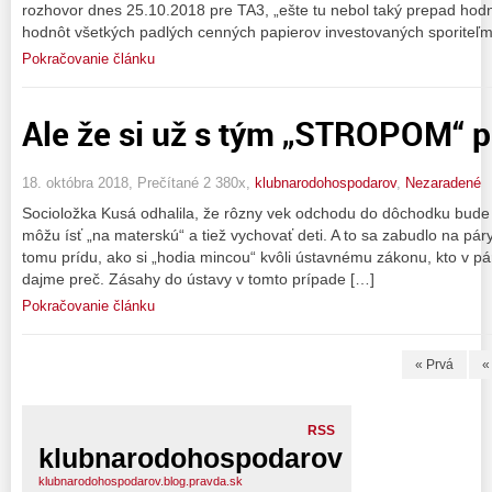
rozhovor dnes 25.10.2018 pre TA3, „ešte tu nebol taký prepad hodn
hodnôt všetkých padlých cenných papierov investovaných sporiteľm
Pokračovanie článku
Ale že si už s tým „STROPOM“ p
18. októbra 2018, Prečítané 2 380x,
klubnarodohospodarov
,
Nezaradené
Socioložka Kusá odhalila, že rôzny vek odchodu do dôchodku bude 
môžu ísť „na materskú“ a tiež vychovať deti. A to sa zabudlo na pár
tomu prídu, ako si „hodia mincou“ kvôli ústavnému zákonu, kto v pár
dajme preč. Zásahy do ústavy v tomto prípade […]
Pokračovanie článku
« Prvá
«
RSS
klubnarodohospodarov
klubnarodohospodarov.blog.pravda.sk