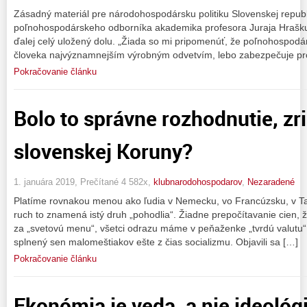
Zásadný materiál pre národohospodársku politiku Slovenskej repub
poľnohospodárskeho odborníka akademika profesora Juraja Hrašku. 
ďalej celý uložený dolu. „Žiada so mi pripomenúť, že poľnohospodá
človeka najvýznamnejším výrobným odvetvím, lebo zabezpečuje pr
Pokračovanie článku
Bolo to správne rozhodnutie, zr
slovenskej Koruny?
1. januára 2019, Prečítané 4 582x,
klubnarodohospodarov
,
Nezaradené
Platíme rovnakou menou ako ľudia v Nemecku, vo Francúzsku, v Tal
ruch to znamená istý druh „pohodlia“. Žiadne prepočítavanie cien,
za „svetovú menu“, všetci odrazu máme v peňaženke „tvrdú valutu“
splnený sen malomeštiakov ešte z čias socializmu. Objavili sa […]
Pokračovanie článku
Ekonómia je veda, a nie ideológia