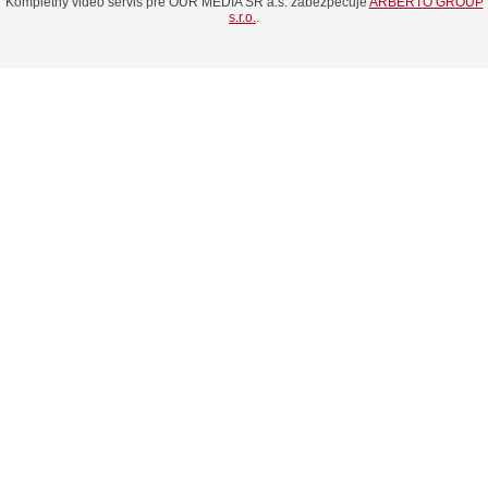
Kompletný video servis pre OUR MEDIA SR a.s. zabezpečuje
ARBERTO GROUP
s.r.o.
.