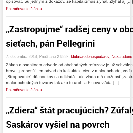
opisovať. Sú jedným z dôkazov, že kapitalizmus zlyhal. Zlyhal aj […]
Pokračovanie článku
„Zastropujme“ radšej ceny v o
sieťach, pán Pellegrini
7. decembra 2018, Prečítané 2 988x,
klubnarodohospodarov
,
Nezaradené
Zákon o osobitnom odvode od obchodných reťazcov je už schválený. 
hravo „prenesú“ ten odvod do kalkulácie cien v maloobchode, veď ne
„Stropovanie“ dôchodkov sa odkladá…ale vláda má možnosť „zastr
maloobchodných tovarov tak ako to urobila Ficova vláda […]
Pokračovanie článku
„Zdiera“ štát pracujúcich? Zúfa
Saskárov vyšiel na povrch