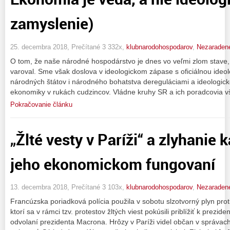
zamyslenie)
25. decembra 2018, Prečítané 3 332x,
klubnarodohospodarov
,
Nezaraden
O tom, že naše národné hospodárstvo je dnes vo veľmi zlom stave
varoval. Sme však doslova v ideologickom zápase s oficiálnou ideo
národných štátov i národného bohatstva dereguláciami a ideologick
ekonomiky v rukách cudzincov. Vládne kruhy SR a ich poradcovia v
Pokračovanie článku
„Žlté vesty v Paríži“ a zlyhanie 
jeho ekonomickom fungovaní
13. decembra 2018, Prečítané 3 103x,
klubnarodohospodarov
,
Nezaraden
Francúzska poriadková polícia použila v sobotu slzotvorný plyn prot
ktorí sa v rámci tzv. protestov žltých viest pokúsili priblížiť k prezi
odvolaní prezidenta Macrona. Hrôzy v Paríži videl občan v správach