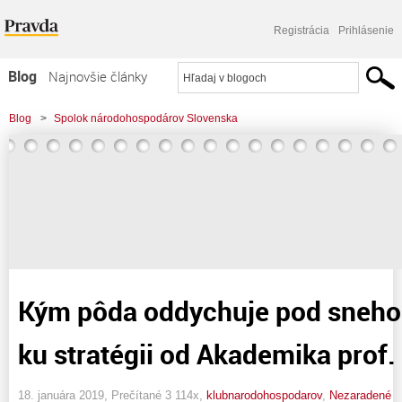
Registrácia
Prihlásenie
Blog
Najnovšie články
Najčítanejšie články
Blog
>
Spolok národohospodárov Slovenska
Najkomentovanejšie články
Zoznam blogov
Komerčné blogy
Kým pôda oddychuje pod snehom
ku stratégii od Akademika prof.
18. januára 2019, Prečítané 3 114x,
klubnarodohospodarov
,
Nezaradené