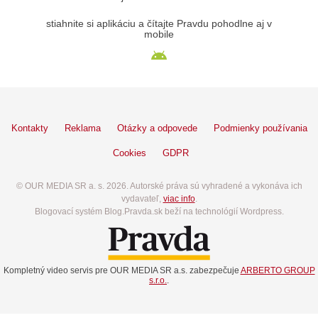
stiahnite si aplikáciu a čítajte Pravdu pohodlne aj v
mobile
Kontakty
Reklama
Otázky a odpovede
Podmienky používania
Cookies
GDPR
© OUR MEDIA SR a. s. 2026. Autorské práva sú vyhradené a vykonáva ich
vydavateľ,
viac info
.
Blogovací systém Blog.Pravda.sk beží na technológií Wordpress.
Kompletný video servis pre OUR MEDIA SR a.s. zabezpečuje
ARBERTO GROUP
s.r.o.
.