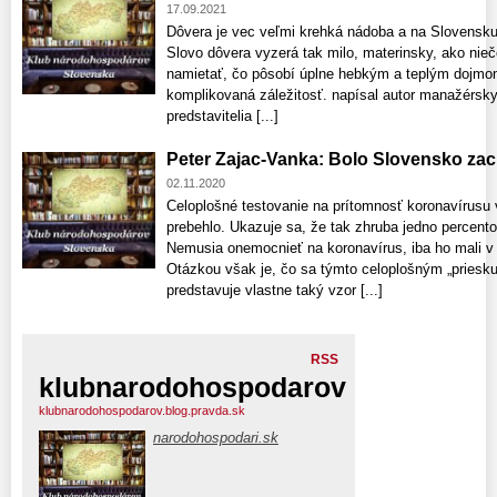
17.09.2021
Dôvera je vec veľmi krehká nádoba a na Slovensku 
Slovo dôvera vyzerá tak milo, materinsky, ako nieč
namietať, čo pôsobí úplne hebkým a teplým dojmom
komplikovaná záležitosť. napísal autor manažérsk
predstavitelia [...]
Peter Zajac-Vanka: Bolo Slovensko za
02.11.2020
Celoplošné testovanie na prítomnosť koronavírusu v
prebehlo. Ukazuje sa, že tak zhruba jedno percento
Nemusia onemocnieť na koronavírus, iba ho mali v 
Otázkou však je, čo sa týmto celoplošným „priesk
predstavuje vlastne taký vzor [...]
RSS
klubnarodohospodarov
klubnarodohospodarov.blog.pravda.sk
narodohospodari.sk