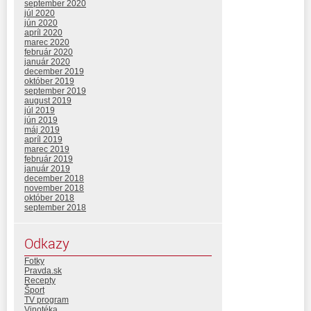
september 2020
júl 2020
jún 2020
apríl 2020
marec 2020
február 2020
január 2020
december 2019
október 2019
september 2019
august 2019
júl 2019
jún 2019
máj 2019
apríl 2019
marec 2019
február 2019
január 2019
december 2018
november 2018
október 2018
september 2018
Odkazy
Fotky
Pravda.sk
Recepty
Šport
TV program
Vinotéka