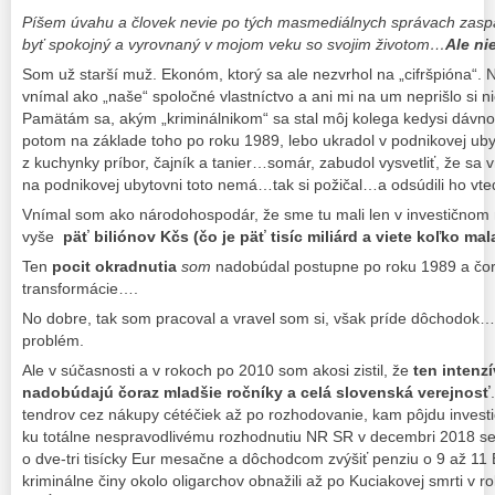
Píšem úvahu a človek nevie po tých masmediálnych správach zaspať
byť spokojný a vyrovnaný v mojom veku so svojim životom…
Ale ni
Som už starší muž. Ekonóm, ktorý sa ale nezvrhol na „cifršpióna“
vnímal ako „naše“ spoločné vlastníctvo a ani mi na um neprišlo si n
Pamätám sa, akým „kriminálnikom“ sa stal môj kolega kedysi dávno 
potom na základe toho po roku 1989, lebo ukradol v podnikovej ub
z kuchynky príbor, čajník a tanier…somár, zabudol vysvetliť, že sa v
na podnikovej ubytovni toto nemá…tak si požičal…a odsúdili ho vte
Vnímal som ako národohospodár, že sme tu mali len v investičnom 
vyše
päť biliónov Kčs (čo je päť tisíc miliárd a viete koľko mal
Ten
pocit okradnutia
som
nadobúdal postupne po roku 1989 a čor
transformácie….
No dobre, tak som pracoval a vravel som si, však príde dôchodok…n
problém.
Ale v súčasnosti a v rokoch po 2010 som akosi zistil, že
ten intenz
nadobúdajú čoraz mladšie ročníky a celá slovenská verejnosť
tendrov cez nákupy cétéčiek až po rozhodovanie, kam pôjdu investi
ku totálne nespravodlivému rozhodnutiu NR SR v decembri 2018 seb
o dve-tri tisícky Eur mesačne a dôchodcom zvýšiť penziu o 9 až 1
kriminálne činy okolo oligarchov obnažili až po Kuciakovej smrti v