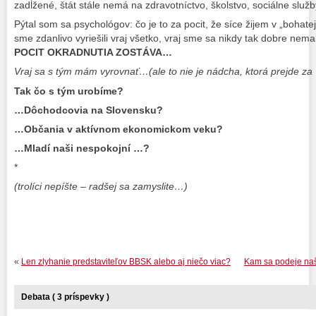
zadĺžené, štát stále nemá na zdravotníctvo, školstvo, sociálne slu
Pýtal som sa psychológov: čo je to za pocit, že síce žijem v „bohate
sme zdanlivo vyriešili vraj všetko, vraj sme sa nikdy tak dobre nem
POCIT OKRADNUTIA ZOSTÁVA…
Vraj sa s tým mám vyrovnať…(ale to nie je nádcha, ktorá prejde za
Tak čo s tým urobíme?
…Dôchodcovia na Slovensku?
…Občania v aktívnom ekonomickom veku?
…Mladí naši nespokojní …?
*
(trolíci nepíšte – radšej sa zamyslite…)
«
Len zlyhanie predstaviteľov BBSK alebo aj niečo viac?
Kam sa podeje naše
Debata ( 3 príspevky )