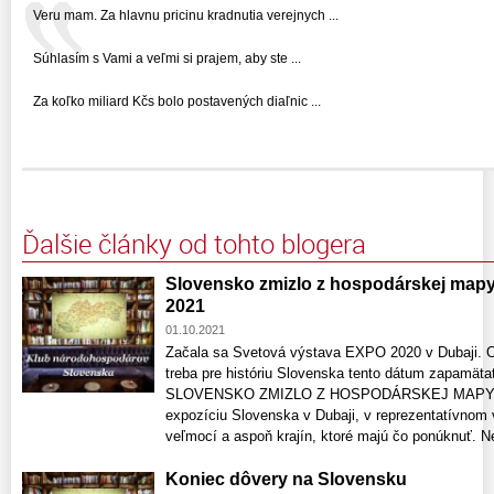
Veru mam. Za hlavnu pricinu kradnutia verejnych ...
Súhlasím s Vami a veľmi si prajem, aby ste ...
Za koľko miliard Kčs bolo postavených diaľnic ...
Ďalšie články od tohto blogera
Slovensko zmizlo z hospodárskej mapy
2021
01.10.2021
Začala sa Svetová výstava EXPO 2020 v Dubaji. O
treba pre históriu Slovenska tento dátum zapamät
SLOVENSKO ZMIZLO Z HOSPODÁRSKEJ MAPY SVE
expozíciu Slovenska v Dubaji, v reprezentatívno
veľmocí a aspoň krajín, ktoré majú čo ponúknuť. Nen
Koniec dôvery na Slovensku