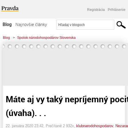
Registrácia
Prihlásenie
Blog
Najnovšie články
Najčítanejšie články
Blog
>
Spolok národohospodárov Slovenska
Najkomentovanejšie články
>
Máte aj vy taký nepríjemný pocit okradnutia? (úvaha). . .
Zoznam blogov
Komerčné blogy
Máte aj vy taký nepríjemný poci
(úvaha). . .
22. januára 2020 23:42
, Prečítané 2 932x,
klubnarodohospodarov
,
Nezara