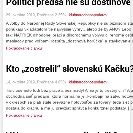
Politici predsa nie sú dostihové
29. októbra 2019, Prečítané 2 356x,
klubnarodohospodarov
A voľby do Národnej Rady Slovenskej Republiky nie sú biznisom stá
ponúkajú vkladateľom tie najvyššie výhry…alebo že by ANO? Lebo n
tak: NAPRIEK dlhodobej práci a dlhoročnému vplyvu či renomé osob
mesiacov pred voľbami rozpúta „dostihová horúčka“ a stávkovanie 
Pokračovanie článku
Kto „zostrelil“ slovenskú Kačku
14. októbra 2019, Prečítané 4 856x,
klubnarodohospodarov
Tisíc osemsto ľudí bez práce a bez mzdy! A nie je to trestný čin? A 
obchodná sieť predajní, ktorá normálne je „kombajn na žatvu hotov
v okresoch sa platí stále prevažne hotovosťou za tovary, teda sieť 
dostala do krachu a má ju prevziať správca konkurznej podstaty. […
Pokračovanie článku