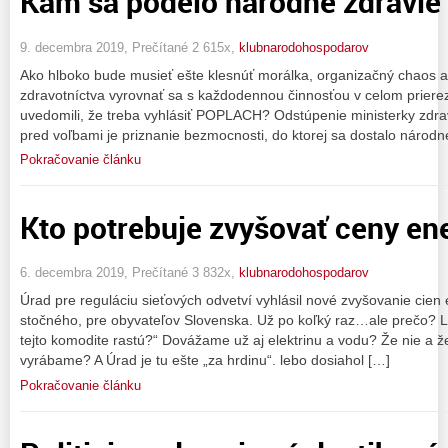
Kam sa podelo národné zdravie
9. decembra 2019, Prečítané 2 615x,
klubnarodohospodarov
Ako hlboko bude musieť ešte klesnúť morálka, organizačný chaos 
zdravotníctva vyrovnať sa s každodennou činnosťou v celom priere
uvedomili, že treba vyhlásiť POPLACH? Odstúpenie ministerky zdra
pred voľbami je priznanie bezmocnosti, do ktorej sa dostalo národn
Pokračovanie článku
Kto potrebuje zvyšovať ceny ene
6. decembra 2019, Prečítané 3 832x,
klubnarodohospodarov
Úrad pre reguláciu sieťových odvetví vyhlásil nové zvyšovanie cien 
stočného, pre obyvateľov Slovenska. Už po koľký raz…ale prečo? 
tejto komodite rastú?“ Dovážame už aj elektrinu a vodu? Že nie a že
vyrábame? A Úrad je tu ešte „za hrdinu“. lebo dosiahol […]
Pokračovanie článku