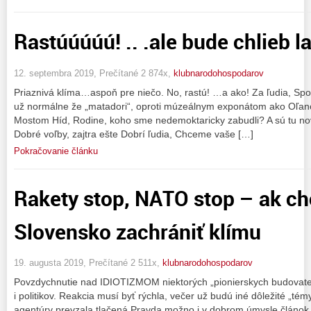
Rastúúúúú! .. .ale bude chlieb l
12. septembra 2019, Prečítané 2 874x,
klubnarodohospodarov
Priaznivá klíma…aspoň pre niečo. No, rastú! …a ako! Za ľudia, Sp
už normálne že „matadori“, oproti múzeálnym exponátom ako Oľan
Mostom Híd, Rodine, koho sme nedemoktaricky zabudli? A sú tu nové
Dobré voľby, zajtra ešte Dobrí ľudia, Chceme vaše […]
Pokračovanie článku
Rakety stop, NATO stop – ak ch
Slovensko zachrániť klímu
19. augusta 2019, Prečítané 2 511x,
klubnarodohospodarov
Povzdychnutie nad IDIOTIZMOM niektorých „pionierskych budovateľ
i politikov. Reakcia musí byť rýchla, večer už budú iné dôležité „té
agentúry prevzala tlačená Pravda možno i v dobrom úmysle článok 