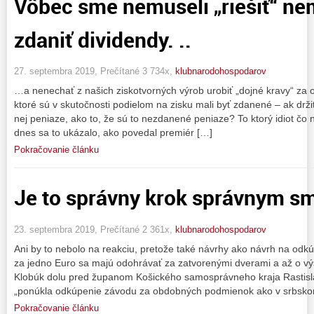
Vôbec sme nemuseli „riešiť“ ne
zdaniť dividendy. ..
27. septembra 2019, Prečítané 3 734x,
klubnarodohospodarov
…a nenechať z našich ziskotvorných výrob urobiť „dojné kravy“ za o
ktoré sú v skutočnosti podielom na zisku mali byť zdanené – ak držit
nej peniaze, ako to, že sú to nezdanené peniaze? To ktorý idiot č
dnes sa to ukázalo, ako povedal premiér […]
Pokračovanie článku
Je to správny krok správnym 
23. septembra 2019, Prečítané 2 361x,
klubnarodohospodarov
Ani by to nebolo na reakciu, pretože také návrhy ako návrh na od
za jedno Euro sa majú odohrávať za zatvorenými dverami a až o v
Klobúk dolu pred županom Košického samosprávneho kraja Rastis
„ponúkla odkúpenie závodu za obdobných podmienok ako v srbsk
Pokračovanie článku