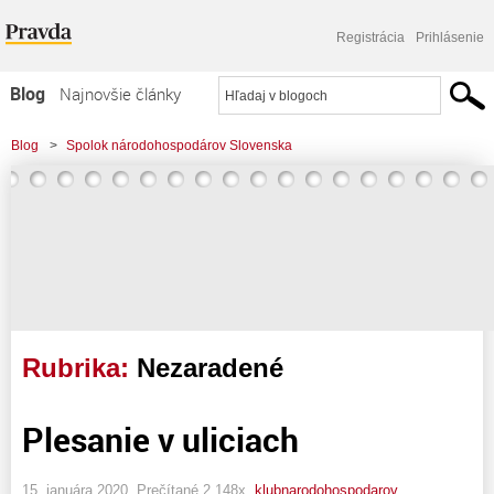
Registrácia
Prihlásenie
Blog
Najnovšie články
Najčítanejšie články
Blog
>
Spolok národohospodárov Slovenska
Najkomentovanejšie články
Zoznam blogov
Komerčné blogy
Rubrika:
Nezaradené
Plesanie v uliciach
15. januára 2020, Prečítané 2 148x,
klubnarodohospodarov