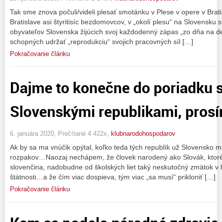
Tak sme znova počuli/videli plesať smotánku v Plese v opere v Brat
Bratislave asi štyritisíc bezdomovcov, v „okolí plesu“ na Slovensku sú
obyvateľov Slovenska žijúcich svoj každodenný zápas „zo dňa na d
schopných udržať „reprodukciu“ svojich pracovných síl […]
Pokračovanie článku
Dajme to konečne do poriadku s
Slovenskými republikami, prosím
6. januára 2020, Prečítané 4 422x,
klubnarodohospodarov
Ak by sa ma vnúčik opýtal, koľko teda tých republík už Slovensko 
rozpakov…Naozaj nechápem, že človek narodený ako Slovák, ktor
slovenčina, nadobudne od školských liet taký neskutočný zmätok v 
štátnosti…a že čím viac dospieva, tým viac „sa musí“ prikloniť […]
Pokračovanie článku