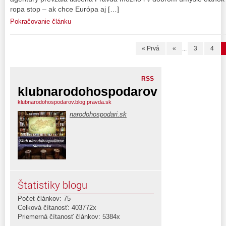
ropa stop – ak chce Európa aj […]
Pokračovanie článku
« Prvá
«
...
3
4
RSS
klubnarodohospodarov
klubnarodohospodarov.blog.pravda.sk
narodohospodari.sk
Štatistiky blogu
Počet článkov: 75
Celková čítanosť: 403772x
Priemerná čítanosť článkov: 5384x