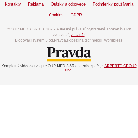
Kontakty
Reklama
Otázky a odpovede
Podmienky používania
Cookies
GDPR
© OUR MEDIA SR a. s. 2026. Autorské práva sú vyhradené a vykonáva ich
vydavateľ,
viac info
.
Blogovací systém Blog.Pravda.sk beží na technológií Wordpress.
Kompletný video servis pre OUR MEDIA SR a.s. zabezpečuje
ARBERTO GROUP
s.r.o.
.